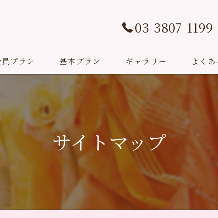
03-3807-1199
会員プラン
基本プラン
ギャラリー
よくあ
挙式プラン
Studio Sarang(撮影プラン)
サイトマップ
成人式プラン
お祝いプラン
教室＆イベント