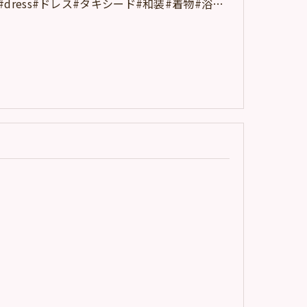
dress#ドレス#タキシード#和装#着物#浴…