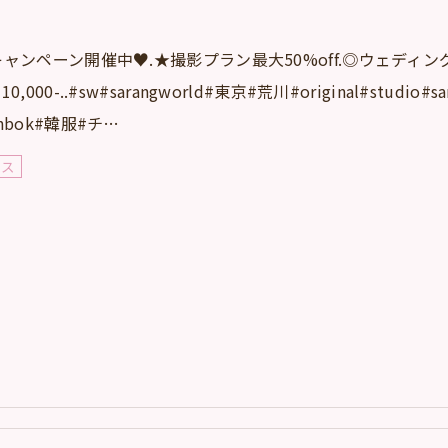
️キャンペーン開催中♥️.★撮影プラン最大50%off.◎ウェディング
10,000-..#sw#sarangworld#東京#荒川#original#st
anbok#韓服#チ…
レス