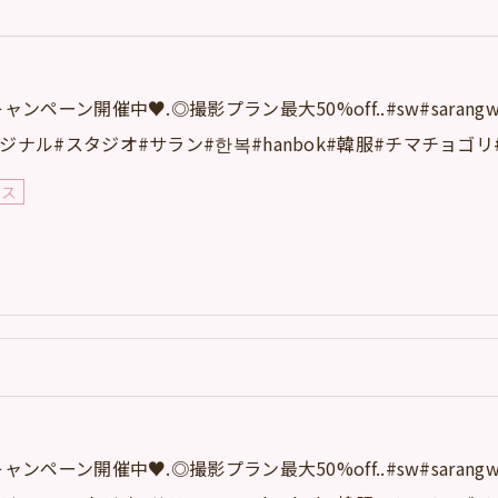
キャンペーン開催中♥️.◎撮影プラン最大50%off..#sw#sarangworl
ジナル#スタジオ#サラン#한복#hanbok#韓服#チマチョゴリ#
レス
キャンペーン開催中♥️.◎撮影プラン最大50%off..#sw#sarangworl