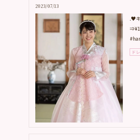
2023/07/13
.♥
⇒¥1
#h
ド