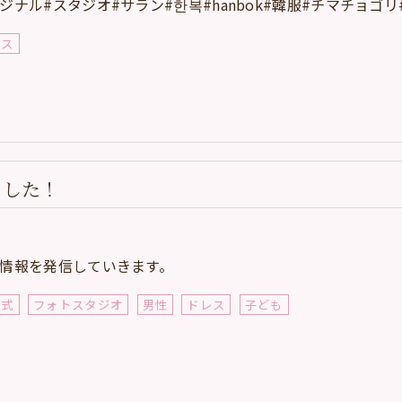
ジナル#スタジオ#サラン#한복#hanbok#韓服#チマチョゴリ#
レス
ました！
情報を発信していきます。
婚式
フォトスタジオ
男性
ドレス
子ども