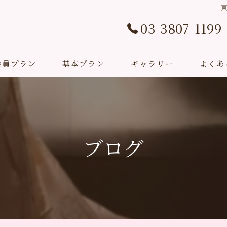
東
03-3807-1199
会員プラン
基本プラン
ギャラリー
よくあ
挙式プラン
Studio Sarang(撮影プラン)
ブログ
成人式プラン
お祝いプラン
教室＆イベント