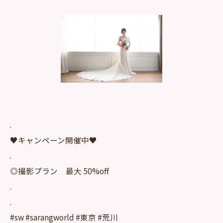
.
♥️キャンペーン開催中♥️
.
◎撮影プラン 最大 50%off
.
.
#sw #sarangworld #東京 #荒川