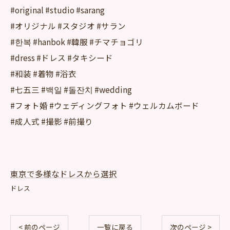
#original #studio #sarang
#オリジナル #スタジオ #サラン
#한복 #hanbok #韓服 #チマチョゴリ
#dress #ドレス #タキシード
#和装 #着物 #浴衣
#七五三 #백일 #돌잔치 #wedding
#フォト婚 #ウェディングフォト #ウェルカムボード
#成人式 #撮影 #前撮り
東京で多様なドレスから選択
ドレス
< 前のページ
一覧に戻る
次のページ >