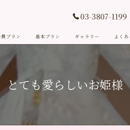
03-3807-1199
会員プラン
基本プラン
ギャラリー
よくあ
挙式プラン
Studio Sarang(撮影プラン)
とても愛らしいお姫様
成人式プラン
お祝いプラン
教室＆イベント