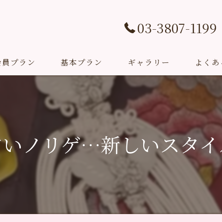
03-3807-1199
会員プラン
基本プラン
ギャラリー
よくあ
挙式プラン
Studio Sarang(撮影プラン)
白いノリゲ…新しいスタイ
成人式プラン
お祝いプラン
教室＆イベント