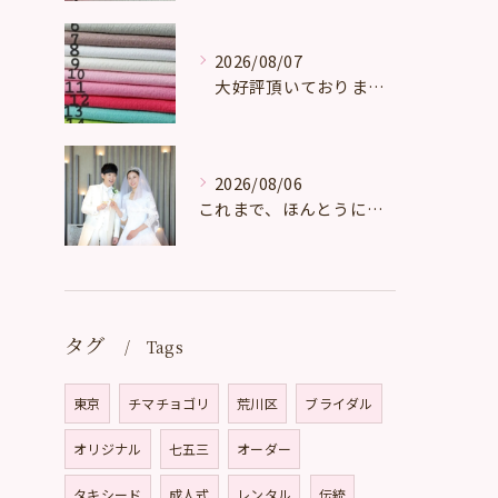
2026/08/07
大好評頂いております。
2026/08/06
これまで、ほんとうに多くの、たくさんの、数え切れないほどのお...
タグ
Tags
東京
チマチョゴリ
荒川区
ブライダル
オリジナル
七五三
オーダー
タキシード
成人式
レンタル
伝統