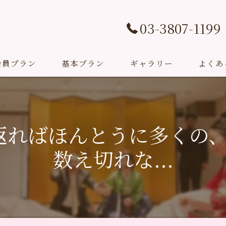
03-3807-1199
会員プラン
基本プラン
ギャラリー
よくあ
挙式プラン
Studio Sarang(撮影プラン)
り返ればほんとうに多くの
成人式プラン
数え切れな...
お祝いプラン
教室＆イベント