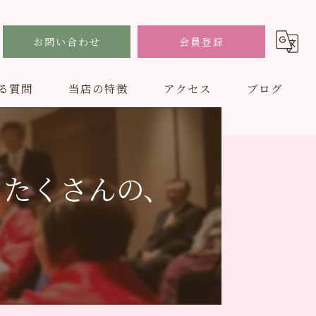
お問い合わせ
会員登録
る質問
当店の特徴
アクセス
ブログ
結婚式
フォトスタジオ
、たくさんの、
男性
ドレス
子ども